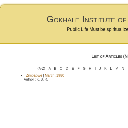
Gokhale Institute of
Public Life Must be spiritualiz
List of Articles (
(A-Z)
A
B
C
D
E
F
G
H
I
J
K
L
M
N
Zimbabwe
|
March, 1980
Author :
K. S. R.