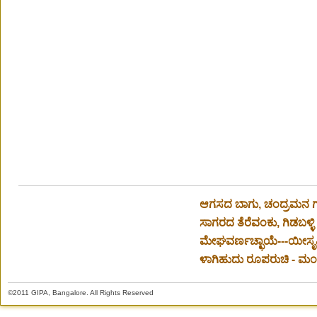
ಆಗಸದ ಬಾಗು, ಚಂದ್ರಮನ ಗುಂ
ಸಾಗರದ ತೆರೆವಂಕು, ಗಿಡಬಳ್ಳಿ
ಮೇಘವರ್ಣಚ್ಛಾಯೆ---ಯೀಸೃಷ್
ಳಾಗಿಹುದು ರೂಪರುಚಿ - ಮಂಕು
©2011 GIPA, Bangalore. All Rights Reserved