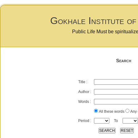
Gokhale Institute of
Public Life Must be spiritualiz
Search
Title :
Author :
Words :
All these words
Any 
Period :
To